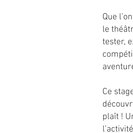
Que l’on
le théât
tester, 
compétit
aventure
Ce stage
découvri
plaît ! 
l’activi