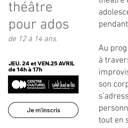
théâtre
théâtre
adolesc
pour ados
pendant
de 12 à 14 ans.
Au progr
à traver
JEU. 24 et VEN.25 AVRIL
de 14h à 17h
improvis
son corp
s’adress
personna
Je m'inscris
tout en