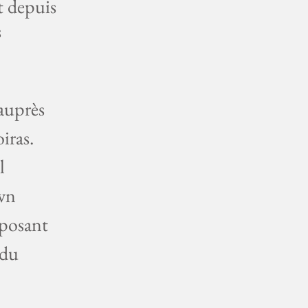
t depuis
s
auprès
iras.
l
own
oposant
 du