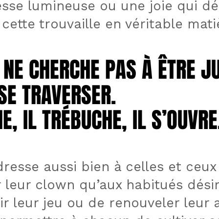
sse lumineuse ou une joie qui d
cette trouvaille en véritable mati
NE CHERCHE PAS À ÊTRE JU
NE CHERCHE PAS À ÊTRE JU
SSE TRAVERSER.
SSE TRAVERSER.
NE, IL TRÉBUCHE, IL S’OUVRE
NE, IL TRÉBUCHE, IL S’OUVRE
dresse aussi bien à celles et ceu
 leur clown qu’aux habitués dési
r leur jeu ou de renouveler leur