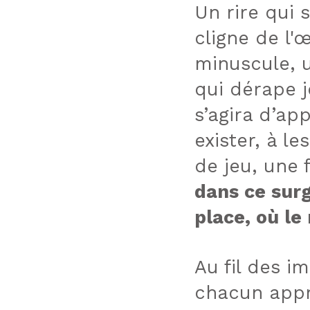
Un rire qui 
cligne de l'
minuscule, 
qui dérape 
s’agira d’ap
exister, à l
de jeu, une 
dans ce surg
place, où le
Au fil des i
chacun appre