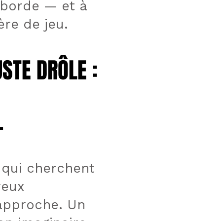
éborde — et à
ère de jeu.
STE DRÔLE :
STE DRÔLE :
.
.
x qui cherchent
reux
 approche. Un