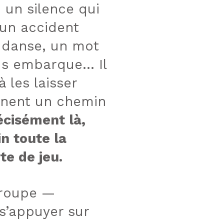
, un silence qui
 un accident
e danse, un mot
us embarque… Il
 les laisser
iennent un chemin
écisément là,
n toute la
te de jeu.
 groupe —
 s’appuyer sur