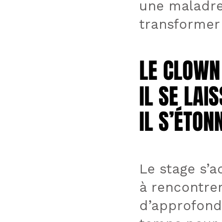
une maladre
transformer 
LE CLOWN 
LE CLOWN 
IL SE LAI
IL SE LAI
IL S’ÉTON
IL S’ÉTON
Le stage s’a
à rencontrer
d’approfondi